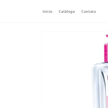
Pular
para o
conteúdo
Início
Catálogo
Contato
Pular para
as
informações
do produto