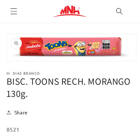
Pular
para o
conteúdo
Pular para
as
informações
do produto
Abrir
mídia
1
M. DIAS BRANCO
na
BISC. TOONS RECH. MORANGO
janela
modal
130g.
Share
SKU:
8521