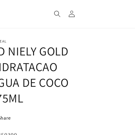
Fazer
login
EAL
D NIELY GOLD
IDRATACAO
GUA DE COCO
75ML
Share
:
350300