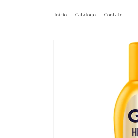
Pular
para o
conteúdo
Início
Catálogo
Contato
Pular para
as
informações
do produto