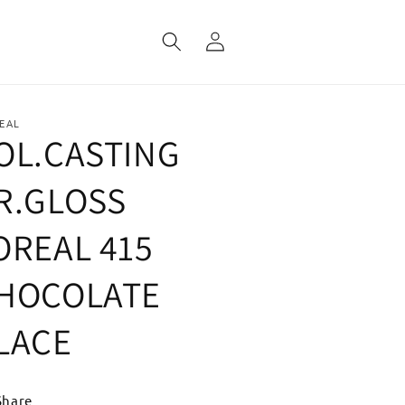
Fazer
login
EAL
OL.CASTING
R.GLOSS
OREAL 415
HOCOLATE
LACE
Share