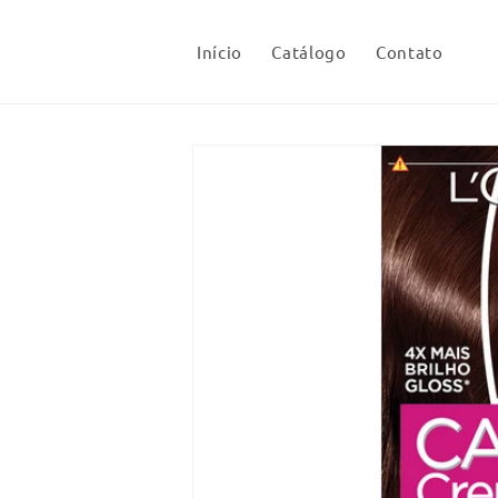
Pular
para o
conteúdo
Início
Catálogo
Contato
Pular para
as
informações
do produto