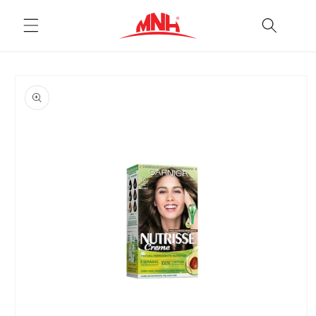
Pular
para o
conteúdo
Pular para
as
informações
do produto