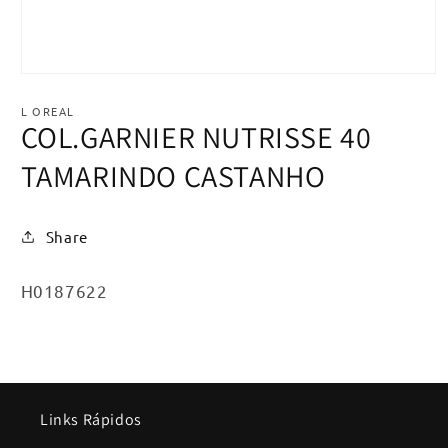
Abrir
mídia
1
L OREAL
na
COL.GARNIER NUTRISSE 40
janela
modal
TAMARINDO CASTANHO
Share
SKU:
H0187622
Links Rápidos