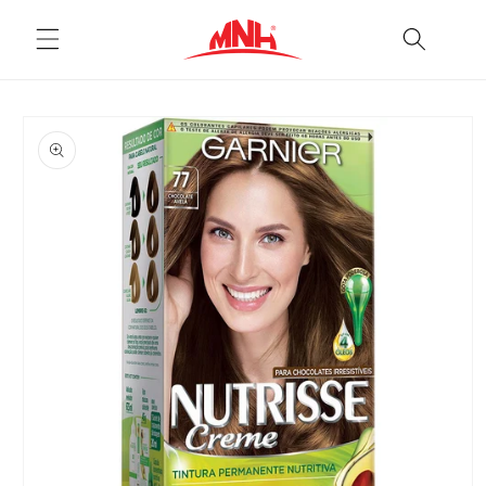
Pular
para o
conteúdo
Pular para
as
informações
do produto