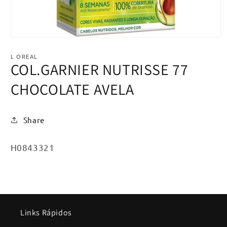
Abrir
mídia
1
L OREAL
na
COL.GARNIER NUTRISSE 77
janela
modal
CHOCOLATE AVELA
Share
SKU:
H0843321
Links Rápidos