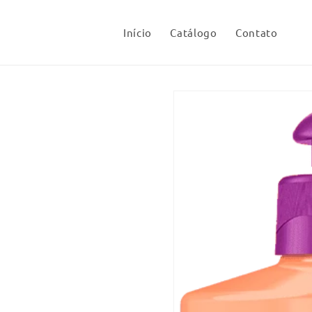
Pular
para o
conteúdo
Início
Catálogo
Contato
Pular para
as
informações
do produto