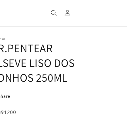
Fazer
login
EAL
R.PENTEAR
LSEVE LISO DOS
ONHOS 250ML
Share
:
391200