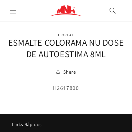
Pular
para o
conteúdo
Pular para
as
L OREAL
ESMALTE COLORAMA NU DOSE
informações
do produto
DE AUTOESTIMA 8ML
Share
SKU:
H2617800
Links Rápidos