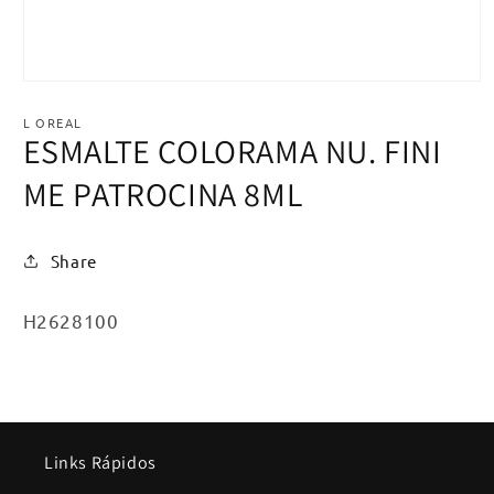
Abrir
mídia
1
L OREAL
na
ESMALTE COLORAMA NU. FINI
janela
modal
ME PATROCINA 8ML
Share
SKU:
H2628100
Links Rápidos