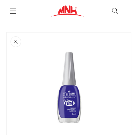
Pular
para o
conteúdo
Pular para
as
informações
do produto