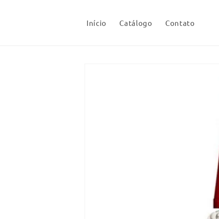
Pular
para o
conteúdo
Início
Catálogo
Contato
Pular para
as
informações
do produto