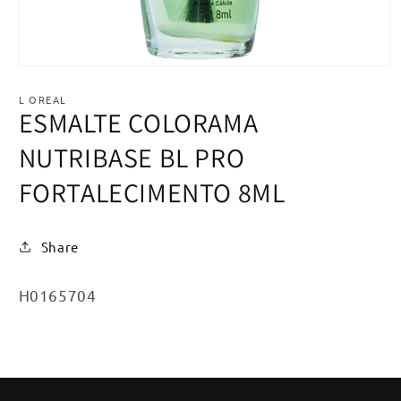
Abrir
mídia
1
L OREAL
na
ESMALTE COLORAMA
janela
modal
NUTRIBASE BL PRO
FORTALECIMENTO 8ML
Share
SKU:
H0165704