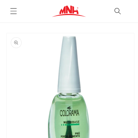
Pular
para o
conteúdo
Pular para
as
informações
do produto