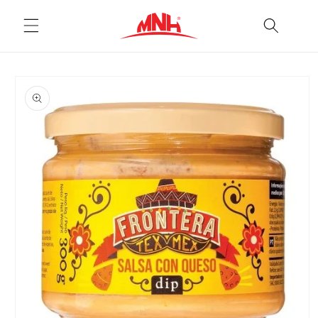
Pular
para o
conteúdo
Pular para
as
informações
do produto