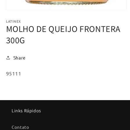
Abrir
mídia
1
LATINEX
na
MOLHO DE QUEIJO FRONTERA
janela
modal
300G
Share
SKU:
95111
Links Rápidos
Contato