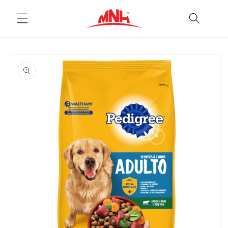
Pular
para o
conteúdo
Pular para
as
informações
do produto