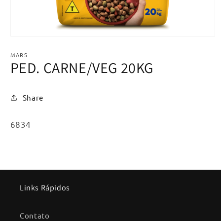
Abrir
mídia
1
MARS
na
PED. CARNE/VEG 20KG
janela
modal
Share
SKU:
6834
Links Rápidos
Contato