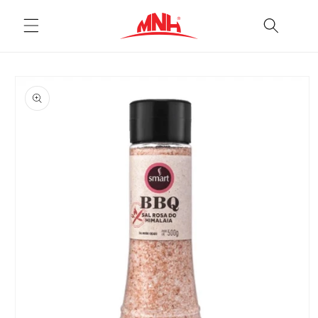
Pular
para o
conteúdo
Pular para
as
informações
do produto