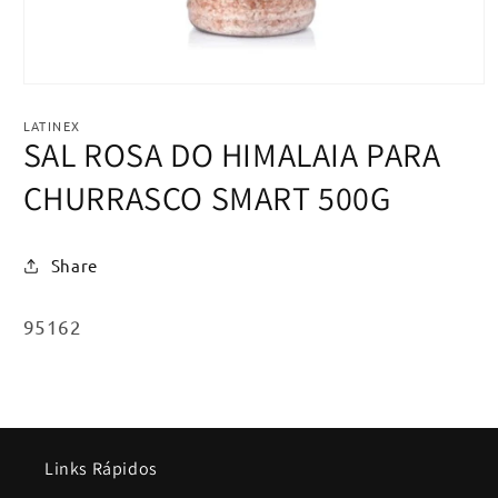
Abrir
mídia
1
LATINEX
na
SAL ROSA DO HIMALAIA PARA
janela
modal
CHURRASCO SMART 500G
Share
SKU:
95162
Links Rápidos