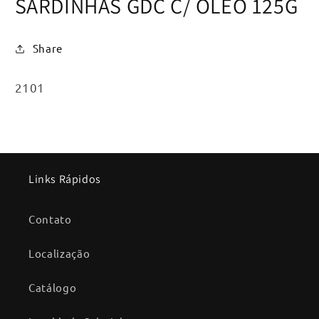
SARDINHAS GDC C/ OLEO 125G
janela
modal
Share
SKU:
2101
Links Rápidos
Contato
Localização
Catálogo