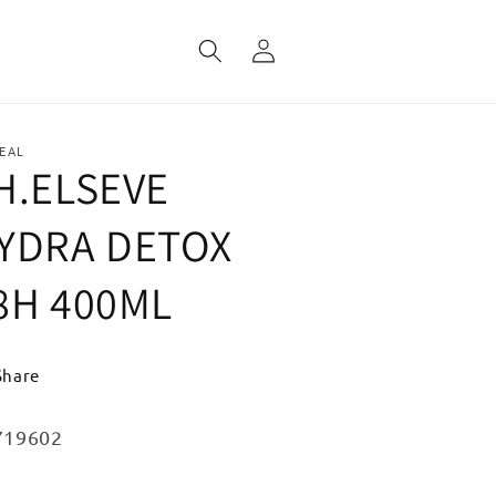
Fazer
login
EAL
H.ELSEVE
YDRA DETOX
8H 400ML
Share
:
719602