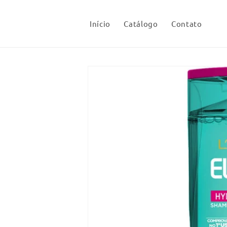
Pular
para o
conteúdo
Início
Catálogo
Contato
Pular para
as
informações
do produto