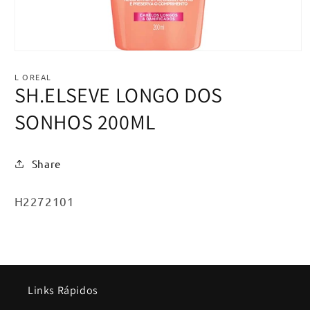
Abrir
mídia
1
L OREAL
na
SH.ELSEVE LONGO DOS
janela
modal
SONHOS 200ML
Share
SKU:
H2272101
Links Rápidos