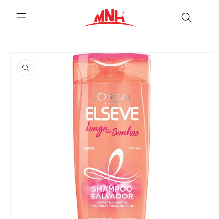
Pular
para o
conteúdo
Pular para
as
informações
do produto