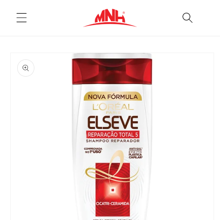
Pular
para o
conteúdo
Pular para
as
informações
do produto