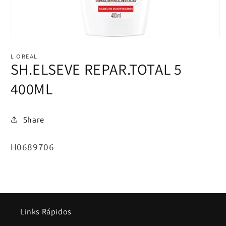
Abrir
mídia
1
L OREAL
na
SH.ELSEVE REPAR.TOTAL 5
janela
modal
400ML
Share
SKU:
H0689706
Links Rápidos