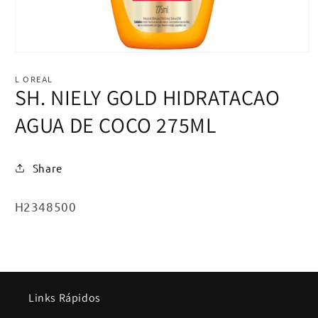
Abrir
mídia
1
L OREAL
na
SH. NIELY GOLD HIDRATACAO
janela
modal
AGUA DE COCO 275ML
Share
SKU:
H2348500
Links Rápidos