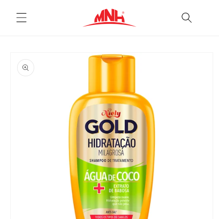
Pular
para o
conteúdo
Pular para
as
informações
do produto