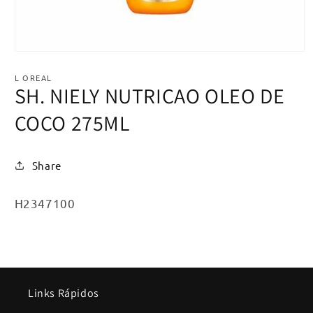
Abrir
mídia
1
L OREAL
na
SH. NIELY NUTRICAO OLEO DE
janela
modal
COCO 275ML
Share
SKU:
H2347100
Links Rápidos