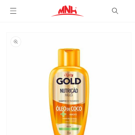
Pular
para o
conteúdo
Pular para
as
informações
do produto