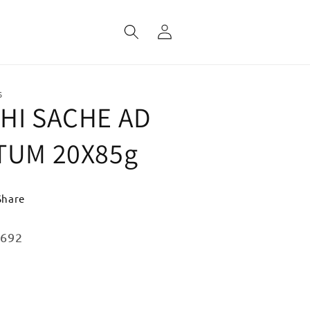
Fazer
login
S
HI SACHE AD
TUM 20X85g
Share
:
1692