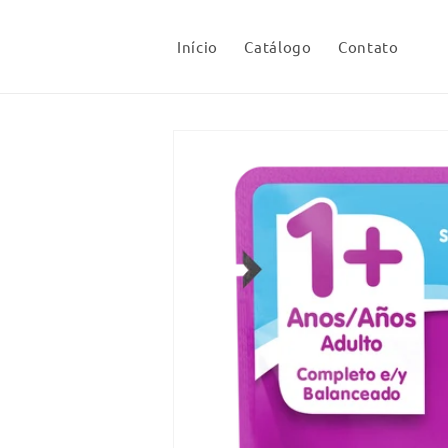
Pular
para o
conteúdo
Início
Catálogo
Contato
Pular para
as
informações
do produto