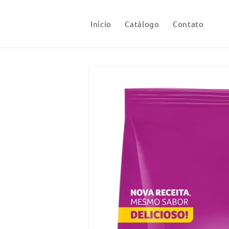
Pular
para o
conteúdo
Início
Catálogo
Contato
Pular para
as
informações
do produto