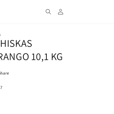
Fazer
login
S
HISKAS
RANGO 10,1 KG
Share
:
27